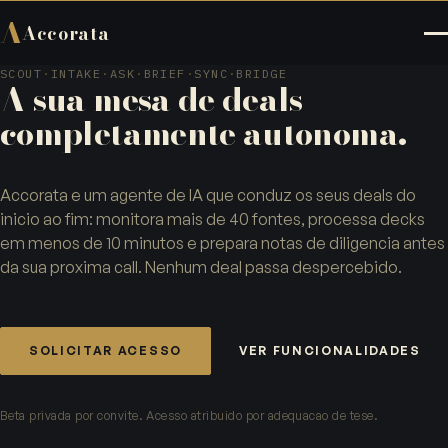
A
Accorata
SCOUT
·
INTAKE
·
ASK
·
BRIEF
·
SYNC
·
BRIDGE
A sua mesa de deals
completamente autonoma.
Accorata e um agente de IA que conduz os seus deals do
inicio ao fim: monitora mais de 40 fontes, processa decks
em menos de 10 minutos e prepara notas de diligencia antes
da sua proxima call. Nenhum deal passa despercebido.
SOLICITAR ACESSO
VER FUNCIONALIDADES
Beta privada por convite. Acesso atribuido por adequacao de tese.