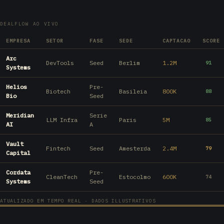
DEALFLOW AO VIVO
EMPRESA
SETOR
FASE
SEDE
CAPTACAO
SCORE
Arc
DevTools
Seed
Berlim
1.2M
91
Systems
Helios
Pre-
Biotech
Basileia
800K
88
Bio
Seed
Meridian
Serie
LLM Infra
Paris
5M
85
AI
A
Vault
Fintech
Seed
Amesterda
2.4M
79
Capital
Cordata
Pre-
CleanTech
Estocolmo
600K
74
Systems
Seed
ATUALIZADO EM TEMPO REAL · DADOS ILLUSTRATIVOS