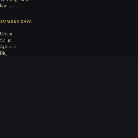
Kontak
SUMBER DAYA
Ulasan
Solusi
Aplikasi
Diuji
HUKUM
Syarat layanan
Kebijakan privasi
Kebijakan cookie
Pemberitahuan hukum
KANTOR
Accorata AG
Rämistrasse 8