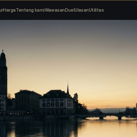
ur
Harga
Tentang kami
Wawasan
Duel
Ulasan
Utilitas