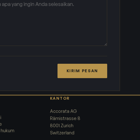
KIRIM PESAN
KANTOR
Accorata AG
i
Rämistrasse 8
e
8001 Zurich
 hukum
Switzerland