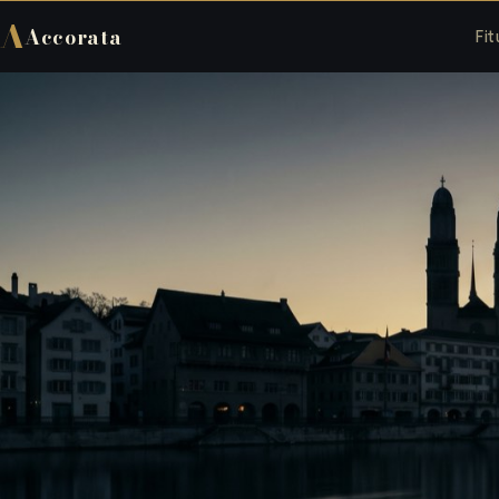
A
Accorata
Fit