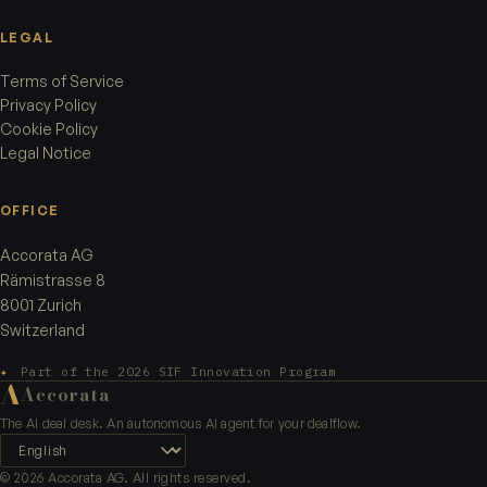
LEGAL
Terms of Service
Privacy Policy
Cookie Policy
Legal Notice
OFFICE
Accorata AG
Rämistrasse 8
8001 Zurich
Switzerland
✦
Part of the 2026 SIF Innovation Program
A
Accorata
The AI deal desk. An autonomous AI agent for your dealflow.
Language
© 2026 Accorata AG. All rights reserved.