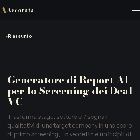
A
Accorata
Riassunto
Generatore di Report AI
per lo Screening dei Deal
VC
Trasforma stage, settore e 7 segnali
qualitativi di una target company in uno score
di primo screening, un verdetto e un incipit di