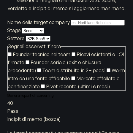
seleziona i segnali che hai osservato. Score,
verdetto e incipit di memo si aggiornano man mano.
Nome della target company
Stage
Settore
Segnali osservati finora
Founder tecnico nel team
Ricavi esistenti o LOI
firmate
Founder seriale (exit o chiusura
precedente)
Team distribuito in 2+ paesi
Warm
intro da una fonte affidabile
Mercato affollato e
ben finanziato
Pivot recente (ultimi 6 mesi)
Genera report di screening
40
Pass
Incipit di memo (bozza)
La target company è una company seed b2b saas