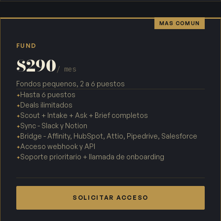
MAS COMUN
FUND
$290
/ mes
Fondos pequenos, 2 a 6 puestos
Hasta 6 puestos
✦
Deals ilimitados
✦
Scout + Intake + Ask + Brief completos
✦
Sync - Slack y Notion
✦
Bridge - Affinity, HubSpot, Attio, Pipedrive, Salesforce
✦
Acceso webhook y API
✦
Soporte prioritario + llamada de onboarding
✦
SOLICITAR ACCESO