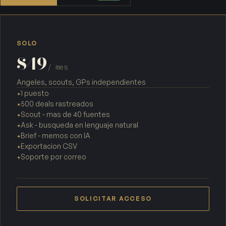
SOLO
$49
/ mes
Angeles, scouts, GPs independientes
1 puesto
✦
500 deals rastreados
✦
Scout - mas de 40 fuentes
✦
Ask - busqueda en lenguaje natural
✦
Brief - memos con IA
✦
Exportacion CSV
✦
Soporte por correo
✦
SOLICITAR ACCESO