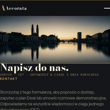
A
Accorata
Napisz do nas.
ZURYCH · CET · ODPOWIEDZ W CIAGU 1 DNIA ROBOCZEGO
KONTAKT
Skorzystaj z tego formularza, aby poprosic o dostep,
zapytac o plan Desk lub umowic rozmowe demonstracyjna.
Odpowiadamy na wszystkie wiadomosci w ciagu jednego
dnia roboczego (CET).