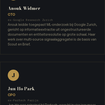
Anouk Widmer
CTO
ex-Google Research Zurich
Anouk leidde toegepast ML-onderzoek bij Google Zurich,
gericht op informatieextractie uit ongestructureerde
documenten en entiteitsresolutie op grote schaal. Haar
werk over multi-source signaalaggregatei is de basis van
Scout en Brief.
J
Jun-Ho Park
CPO
ex-Partech Parijs
Jun-Ho was principal bij Partech, waar hij in vier jaar meer