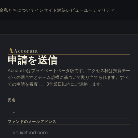
金
私たちについて
インサイト
対決
レビュー
ユーティリティ
A
Accorata
申請を送信
Accorataはプライベートベータ版です。アクセス枠は投資テー
ゼへの適合性とチーム規模に基づいて割り当てられます。すべ
ての申請を審査し、3営業日以内にご連絡します。
氏名
ファンドのメールアドレス