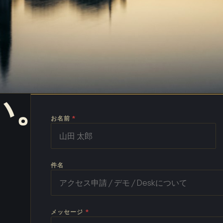
い。
お名前
*
件名
メッセージ
*